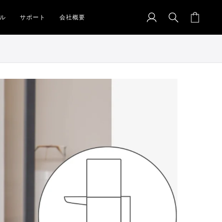
ロ
カ
グ
ー
ル
サポート
会社概要
イ
ト
ン