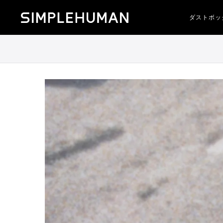
コ
Simplehuman 公式 - ホームページに戻る
ン
ダストボッ
テ
ン
ツ
に
進
む